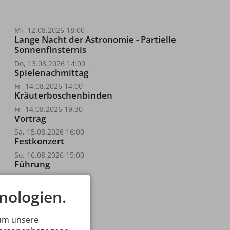
Mi, 12.08.2026 18:00
Lange Nacht der Astronomie - Partielle
Sonnenfinsternis
Do, 13.08.2026 14:00
Spielenachmittag
Fr, 14.08.2026 14:00
Kräuterboschenbinden
Fr, 14.08.2026 19:30
Vortrag
Sa, 15.08.2026 16:00
Festkonzert
So, 16.08.2026 15:00
Führung
nologien.
 um unsere